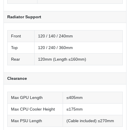
Radiator Support
Front
120 / 140 / 240mm
Top
120 / 240 / 360mm
Rear
120mm (Length ≤160mm)
Clearance
Max GPU Length
≤405mm
Max CPU Cooler Height
≤175mm
Max PSU Length
(Cable included) ≤270mm