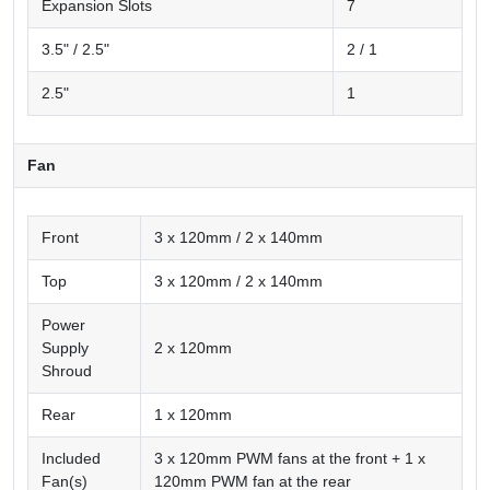
Expansion Slots
7
3.5" / 2.5"
2 / 1
2.5"
1
Fan
Front
3 x 120mm / 2 x 140mm
Top
3 x 120mm / 2 x 140mm
Power
Supply
2 x 120mm
Shroud
Rear
1 x 120mm
Included
3 x 120mm PWM fans at the front + 1 x
Fan(s)
120mm PWM fan at the rear