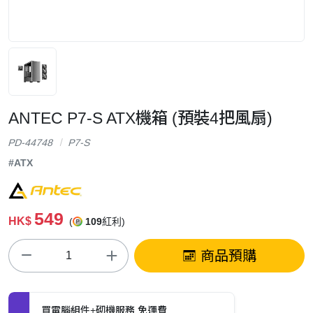
ANTEC P7-S ATX機箱 (預裝4把風扇)
PD-44748
P7-S
#ATX
549
HK$
(
109
紅利)
商品預購
買電腦組件+砌機服務 免運費