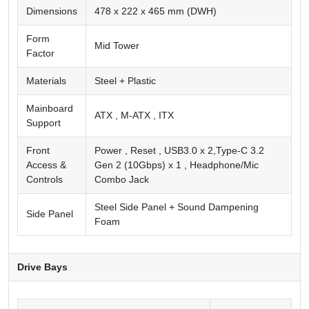
Dimensions
478 x 222 x 465 mm (DWH)
Form
Mid Tower
Factor
Materials
Steel + Plastic
Mainboard
ATX , M-ATX , ITX
Support
Front
Power , Reset , USB3.0 x 2,Type-C 3.2
Access &
Gen 2 (10Gbps) x 1 , Headphone/Mic
Controls
Combo Jack
Steel Side Panel + Sound Dampening
Side Panel
Foam
Drive Bays