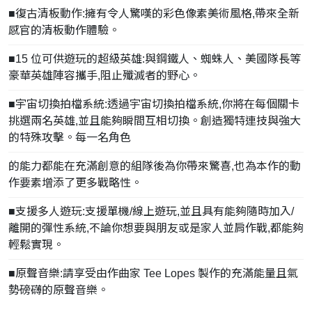
■復古清板動作:擁有令人驚嘆的彩色像素美術風格,帶來全新
感官的清板動作體驗。
■15 位可供遊玩的超級英雄:與鋼鐵人、蜘蛛人、美國隊長等
豪華英雄陣容攜手,阻止殲滅者的野心。
■宇宙切換拍檔系統:透過宇宙切換拍檔系統,你將在每個關卡
挑選兩名英雄,並且能夠瞬間互相切換。創造獨特連技與強大
的特殊攻擊。每一名角色
的能力都能在充滿創意的組隊後為你帶來驚喜,也為本作的動
作要素增添了更多戰略性。
■支援多人遊玩:支援單機/線上遊玩,並且具有能夠隨時加入/
離開的彈性系統,不論你想要與朋友或是家人並肩作戰,都能夠
輕鬆實現。
■原聲音樂:請享受由作曲家 Tee Lopes 製作的充滿能量且氣
勢磅礴的原聲音樂。