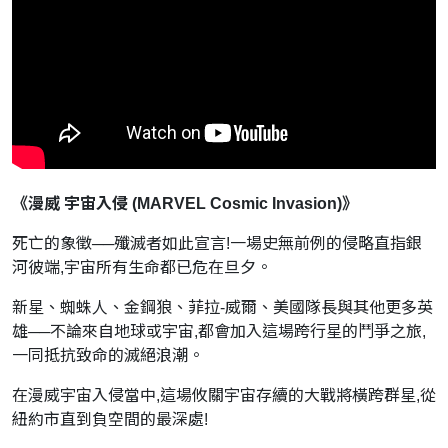
《漫威 宇宙入侵 (MARVEL Cosmic Invasion)》
死亡的象徵──殲滅者如此宣言!一場史無前例的侵略直指銀
河彼端,宇宙所有生命都已危在旦夕。
新星、蜘蛛人、金鋼狼、菲拉-威爾、美國隊長與其他更多英
雄──不論來自地球或宇宙,都會加入這場跨行星的鬥爭之旅,
一同抵抗致命的滅絕浪潮。
在漫威宇宙入侵當中,這場攸關宇宙存續的大戰將橫跨群星,從
紐約市直到負空間的最深處!