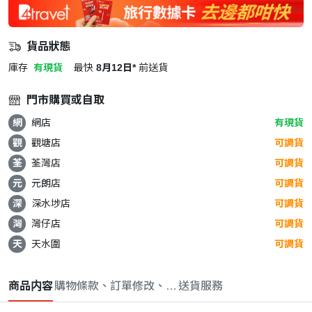
貨品狀態
庫存
有現貨
最快
8月12日*
前送貨
門市購買或自取
網
網店
有現貨
觀
觀塘店
可調貨
荃
荃灣店
可調貨
元
元朗店
可調貨
深
深水埗店
可調貨
灣
灣仔店
可調貨
天
天水圍
可調貨
商品内容
購物條款、訂單修改、取消與退款政策
送貨服務