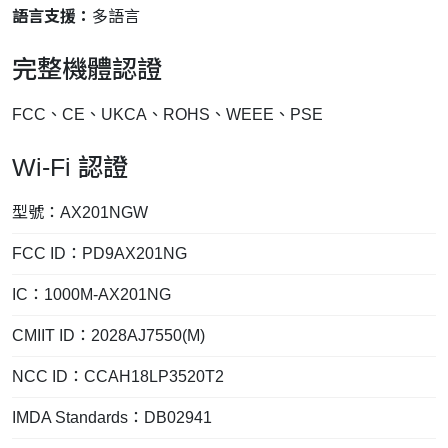
語言支援：
多語言
完整機體認證
FCC、CE、UKCA、ROHS、WEEE、PSE
Wi-Fi 認證
型號：AX201NGW
FCC ID：PD9AX201NG
IC：1000M-AX201NG
CMIIT ID：2028AJ7550(M)
NCC ID：CCAH18LP3520T2
IMDA Standards：DB02941