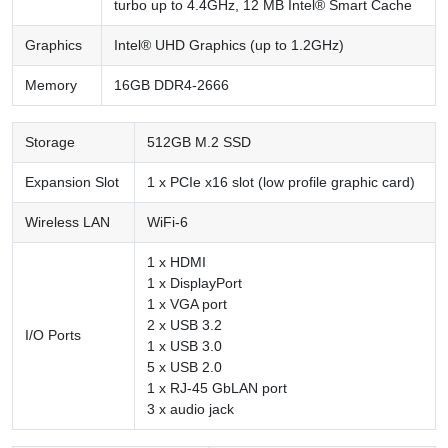
turbo up to 4.4GHz, 12 MB Intel® Smart Cache
Graphics
Intel® UHD Graphics (up to 1.2GHz)
Memory
16GB DDR4-2666
Storage
512GB M.2 SSD
Expansion Slot
1 x PCIe x16 slot (low profile graphic card)
Wireless LAN
WiFi-6
1 x HDMI
1 x DisplayPort
1 x VGA port
2 x USB 3.2
I/O Ports
1 x USB 3.0
5 x USB 2.0
1 x RJ-45 GbLAN port
3 x audio jack