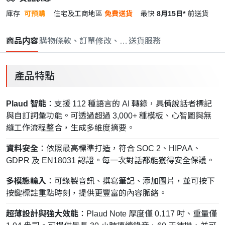
庫存
可預購
住宅及工商地區
免費送貨
最快
8月15日*
前送貨
商品内容
購物條款、訂單修改、取消與退款政策
送貨服務
產品特點
Plaud 智能
：支援 112 種語言的 AI 轉錄，具備說話者標記
與自訂詞彙功能。可透過超過 3,000+ 種模板、心智圖與無
縫工作流程整合，生成多維度摘要。
資料安全
：依照最高標準打造，符合 SOC 2、HIPAA、
GDPR 及 EN18031 認證。每一次對話都能獲得安全保護。
多模態輸入
：可錄製音訊、撰寫筆記、添加圖片，並可按下
按鍵標註重點時刻，提供更豐富的內容脈絡。
超薄設計與強大效能
：Plaud Note 厚度僅 0.117 吋、重量僅