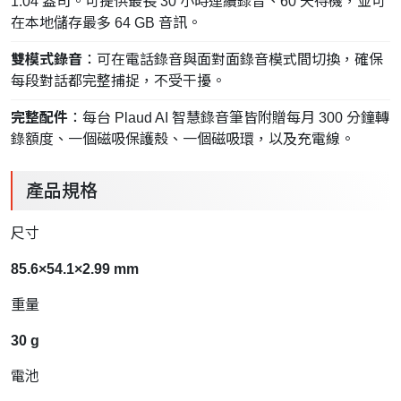
1.04 盎司。可提供最長 30 小時連續錄音、60 天待機，並可
在本地儲存最多 64 GB 音訊。
雙模式錄音
：可在電話錄音與面對面錄音模式間切換，確保
每段對話都完整捕捉，不受干擾。
完整配件
：每台 Plaud AI 智慧錄音筆皆附贈每月 300 分鐘轉
錄額度、一個磁吸保護殼、一個磁吸環，以及充電線。
產品規格
尺寸
85.6×54.1×2.99 mm
重量
30 g
電池