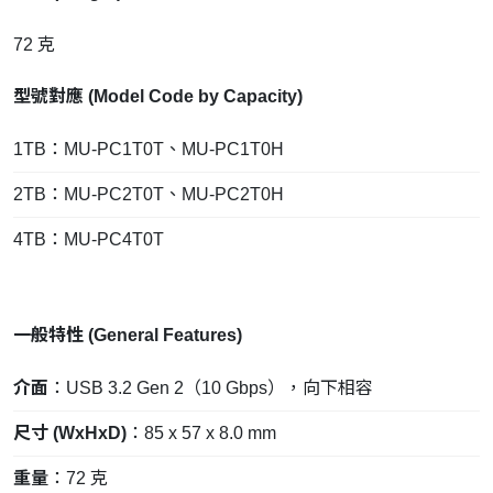
72 克
型號對應 (Model Code by Capacity)
1TB：MU-PC1T0T、MU-PC1T0H
2TB：MU-PC2T0T、MU-PC2T0H
4TB：MU-PC4T0T
一般特性 (General Features)
介面
：USB 3.2 Gen 2（10 Gbps），向下相容
尺寸 (WxHxD)
：85 x 57 x 8.0 mm
重量
：72 克