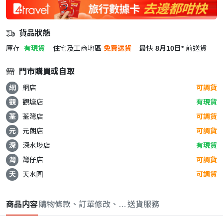
貨品狀態
庫存
有現貨
住宅及工商地區
免費送貨
最快
8月10日*
前送貨
門市購買或自取
網
網店
可調貨
觀
觀塘店
有現貨
荃
荃灣店
可調貨
元
元朗店
可調貨
深
深水埗店
有現貨
灣
灣仔店
可調貨
天
天水圍
可調貨
商品内容
購物條款、訂單修改、取消與退款政策
送貨服務