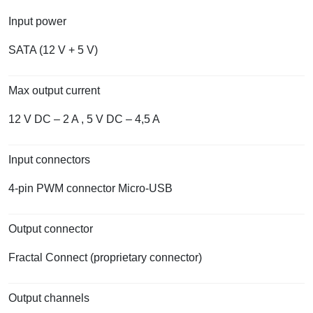
Input power
SATA (12 V + 5 V)
Max output current
12 V DC – 2 A , 5 V DC – 4,5 A
Input connectors
4-pin PWM connector Micro-USB
Output connector
Fractal Connect (proprietary connector)
Output channels