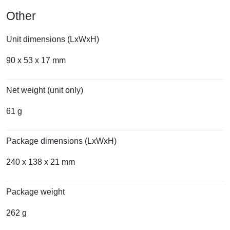
Other
Unit dimensions (LxWxH)
90 x 53 x 17 mm
Net weight (unit only)
61 g
Package dimensions (LxWxH)
240 x 138 x 21 mm
Package weight
262 g