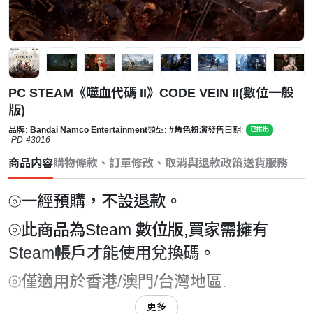
PC STEAM《噬血代碼 II》CODE VEIN II(數位一般
版)
品牌:
Bandai Namco Entertainment
類型:
#角色扮演
發售日期:
已推出
PD-43016
商品内容
購物條款、訂單修改、取消與退款政策
送貨服務
⦾一經預購，不設退款。
⦾此商品為Steam 數位版,買家需擁有
Steam帳戶才能使用兌換碼。
⦾僅適用於香港/澳門/台灣地區.
更多