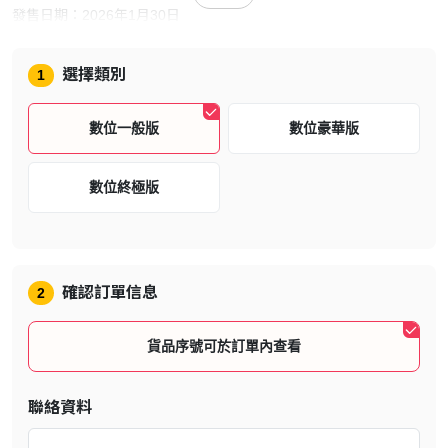
發售日期：2026年1月30日
遊戲類型：動作、角色扮演
選擇類別
1
遊戲語言：繁體中文、簡體中文、英文、日文、韓文
遊戲人數：1 人
數位一般版
數位豪華版
遊戲介紹
數位終極版
確認訂單信息
2
貨品序號可於訂單內查看
聯絡資料
此為人類與吸血鬼共存的未來世界──