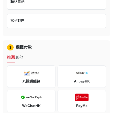
聯絡電話
「渴望之月」突然出現，那力量影響吸血鬼，讓他們轉變為失去自我
的怪物，也讓世界逐漸步向毀滅。
為了阻止世界毀滅，身為吸血鬼獵人的主角與擁有穿越時空力量的少
女攜手，一起回到過去的世界。
電子郵件
與背負彼此命運的搭檔探索廣闊的世界，對上強大的吸血鬼展開死
戰，感受跨越時空等級的壯闊故事──交織而成的「戲劇性探索動作
RPG」。
選擇付款
3
富有挑戰性的戰鬥設計
推薦
其他
仔細觀察強敵的攻擊模式，善用技能與裝備，感受饒富趣味的戰鬥
吧。
經過反覆嘗試之後，能找出屬於自己的戰術，盡情享受攻克難關時的
痛快感與成就感。
八達通銀包
AlipayHK
獨特的「吸血動作」與進化的培育系統
能透過「吸血」從敵人身上奪取血液，轉而使用各式各樣的技能。
汲取前作的經驗後，培育系統隨之進化，本作能自由設定武器、技
WeChatHK
PayMe
能。依照敵人的特性與當下戰況，打造屬於自己的戰鬥風格吧。