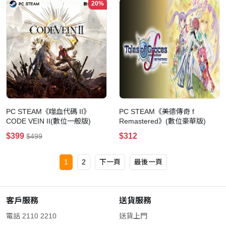
20%
PC STEAM《噬血代碼 II》
PC STEAM《美德傳奇 f
CODE VEIN II(數位一般版)
Remastered》(數位豪華版)
$399
$312
$499
1
2
下一頁
最後一頁
客戶服務
送貨服務
電話 2110 2210
送貨上門