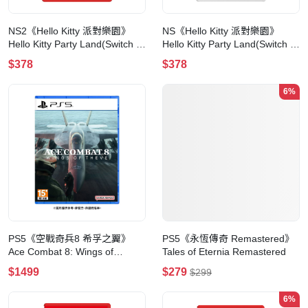
NS2《Hello Kitty 派對樂園》
NS《Hello Kitty 派對樂園》
Hello Kitty Party Land(Switch 2
Hello Kitty Party Land(Switch 1
版本)
版本)
$378
$378
6%
PS5《空戰奇兵8 希孚之翼》
PS5《永恆傳奇 Remastered》
Ace Combat 8: Wings of
Tales of Eternia Remastered
Theve(典藏版)
$1499
$279
$299
6%