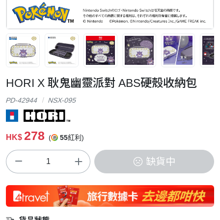
HORI X 耿鬼幽靈派對 ABS硬殼收納包
PD-42944
NSX-095
278
HK$
(
55
紅利)
缺貨中