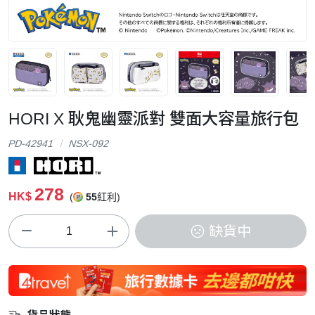
HORI X 耿鬼幽靈派對 雙面大容量旅行包
PD-42941
NSX-092
278
HK$
(
55
紅利)
缺貨中