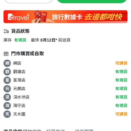
貨品狀態
庫存
有現貨
最快
8月12日*
前送貨
門市購買或自取
網
網店
可調貨
觀
觀塘店
有現貨
荃
荃灣店
有現貨
元
元朗店
有現貨
深
深水埗店
有現貨
灣
灣仔店
有現貨
天
天水圍
可調貨