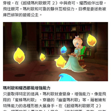
穿梭，在《超級瑪利歐銀河 ２》中與奇可、耀西結伴出發，
飛往銀河。瑪利歐和可靠的夥伴互相協力，目標是要拯救被
庫巴綁架的碧姬公主。
瑪利歐和耀西都能增強能力
只要取得特定的道具，瑪利歐就會變身，增強能力。像是飛
翔的「蜜蜂瑪利歐」、穿牆的「幽靈瑪利歐」等，藉著擁有
特殊能力的各種形態大展身手。在《超級瑪利歐銀河 ２》