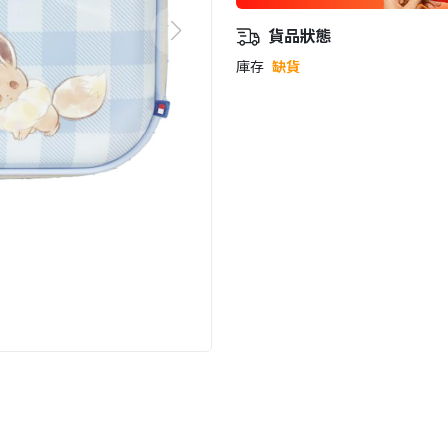
貨品狀態
庫存
缺貨