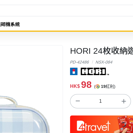
組砌機系統
HORI 24枚收納遊戲
PD-42486
NSX-084
98
HK$
(
19
紅利)