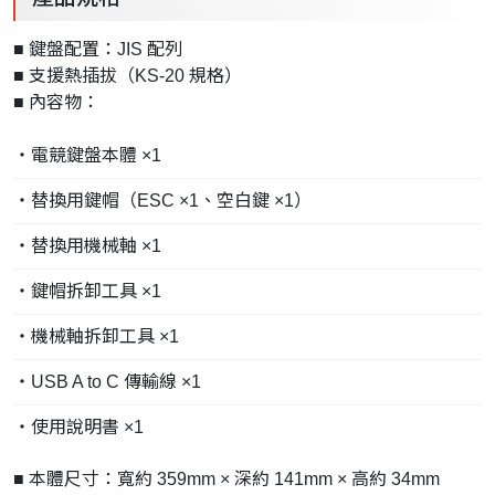
■ 鍵盤配置：JIS 配列
■ 支援熱插拔（KS-20 規格）
■ 內容物：
・電競鍵盤本體 ×1
・替換用鍵帽（ESC ×1、空白鍵 ×1）
・替換用機械軸 ×1
・鍵帽拆卸工具 ×1
・機械軸拆卸工具 ×1
・USB A to C 傳輸線 ×1
・使用說明書 ×1
■ 本體尺寸：寬約 359mm × 深約 141mm × 高約 34mm