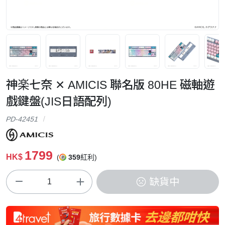
神楽七奈 ✕ AMICIS 聯名版 80HE 磁軸遊
戲鍵盤(JIS日語配列)
PD-42451
1799
HK$
(
359
紅利)
缺貨中