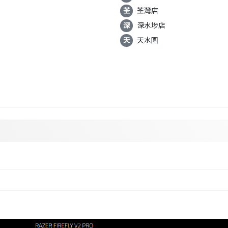
荃
荃灣店
深
深水埗店
天
天水圍