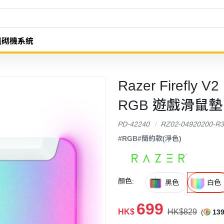
組砌機系統
Razer Firefly V
RGB 遊戲滑鼠墊 (
PD-42240
RZ02-04920200-R
#RGB
#簡約款(淨色)
顏色:
黑色
白色
699
HK$
HK$829
(
13