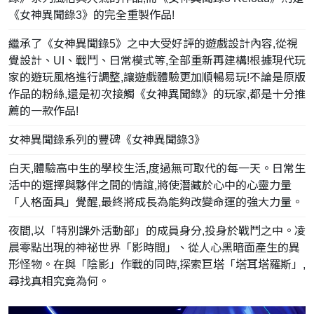
《女神異聞錄3》的完全重製作品!
繼承了《女神異聞錄5》之中大受好評的遊戲設計內容,從視
覺設計、UI、戰鬥、日常模式等,全部重新再建構!根據現代玩
家的遊玩風格進行調整,讓遊戲體驗更加順暢易玩!不論是原版
作品的粉絲,還是初次接觸《女神異聞錄》的玩家,都是十分推
薦的一款作品!
女神異聞錄系列的豐碑《女神異聞錄3》
白天,體驗高中生的學校生活,度過無可取代的每一天。日常生
活中的選擇與夥伴之間的情誼,將使潛藏於心中的心靈力量
「人格面具」覺醒,最終將成長為能夠改變命運的強大力量。
夜間,以「特別課外活動部」的成員身分,投身於戰鬥之中。凌
晨零點出現的神祕世界「影時間」、從人心黑暗面產生的異
形怪物。在與「陰影」作戰的同時,探索巨塔「塔耳塔羅斯」,
尋找真相究竟為何。