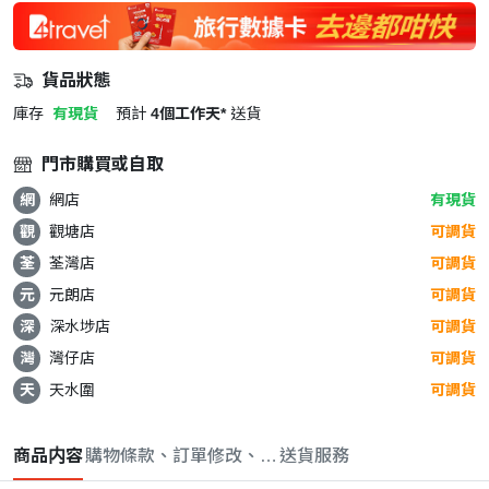
貨品狀態
庫存
有現貨
預計
4個工作天*
送貨
門市購買或自取
網
網店
有現貨
觀
觀塘店
可調貨
荃
荃灣店
可調貨
元
元朗店
可調貨
深
深水埗店
可調貨
灣
灣仔店
可調貨
天
天水圍
可調貨
商品内容
購物條款、訂單修改、取消與退款政策
送貨服務