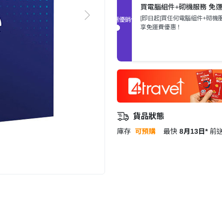
買電腦組件+砌機服務 免
[即日起]買任何電腦組件+砌機
促銷優惠
享免運費優惠！
貨品狀態
庫存
可預購
最快
8月13日*
前