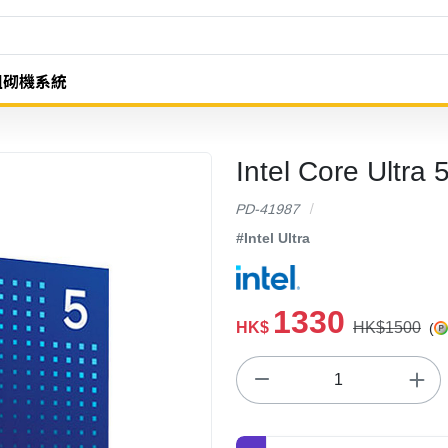
組砌機系統
Intel Core Ult
PD-41987
#Intel Ultra
1330
HK$
HK$1500
(