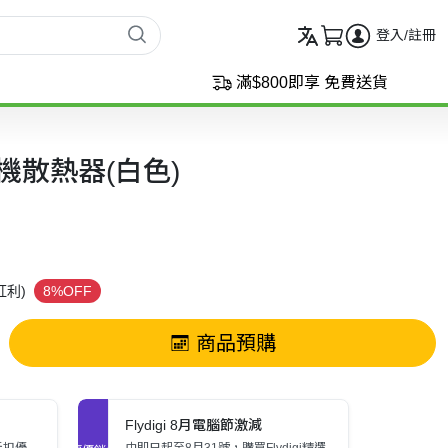
登入/註冊
滿$800即享 免費送貨
 手機散熱器(白色)
紅利)
8%OFF
商品預購
Flydigi 8月電腦節激減
折扣優
由即日起至8月31號，購買Flydigi精選