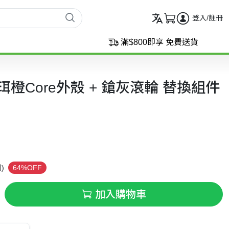
登入/註冊
滿$800即享 免費送貨
ks 日珥橙Core外殼 + 鎗灰滾輪 替換組件
)
64%OFF
加入購物車