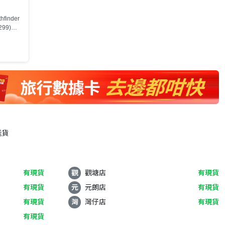
finder
99)，
選)，數量
送貨
有現貨
觀
觀塘店
有現貨
有現貨
元
元朗店
有現貨
有現貨
灣
灣仔店
有現貨
有現貨