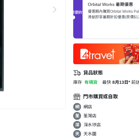
Orbital Works 暑期優惠
優惠期內購買Orbital Works Path
促銷優惠
滑鼠即享暑期折扣優惠(原價$12
更額外加送Core 外殼(三色自
有限，售完即止。
貨品狀態
庫存
有現貨
最快
8月13日*
前
門市購買或自取
網
網店
荃
荃灣店
深
深水埗店
天
天水圍