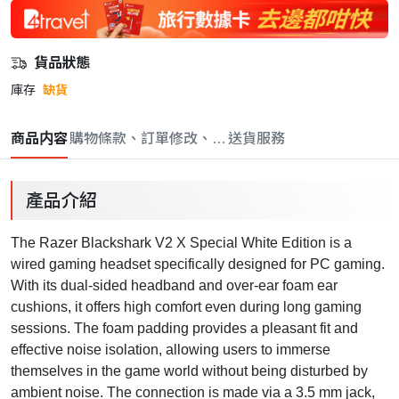
貨品狀態
庫存
缺貨
商品内容
購物條款、訂單修改、取消與退款政策
送貨服務
產品介紹
The Razer Blackshark V2 X Special White Edition is a
wired gaming headset specifically designed for PC gaming.
With its dual-sided headband and over-ear foam ear
cushions, it offers high comfort even during long gaming
sessions. The foam padding provides a pleasant fit and
effective noise isolation, allowing users to immerse
themselves in the game world without being disturbed by
ambient noise. The connection is made via a 3.5 mm jack,