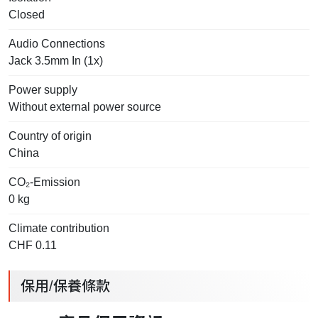
Closed
Audio Connections
Jack 3.5mm In (1x)
Power supply
Without external power source
Country of origin
China
CO₂-Emission
0 kg
Climate contribution
CHF 0.11
保用/保養條款