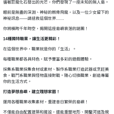
循著巨龍化石發出的光芒，你們發現了一座未知的無人島。
眼前是無盡的深淵、神秘的骸骨飛龍，以及一位少女留下的
神祕訊息——請拯救這個世界……
你將橫跨千年時空，揭開這座島嶼衰落的謎團！
14種獨特職業，讓生活更精彩！
在這個世界中，職業就是你的「生活」。
每種職業都各具特色，賦予豐富多彩的遊戲體驗。
採集系職業採集食材或素材、製作系職業打造武器或烹飪美
食，戰鬥系職業與怪物直接對戰。隨心切換職業，創造專屬
你的生活方式。
打造夢想島嶼，建立理想家園！
運用各種職業收集素材，重建昔日繁榮的島嶼！
不僅能自由配置建築和擺設，還能重塑地形、開鑿河道及規