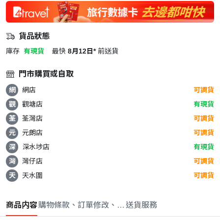
貨品狀態
庫存
有現貨
最快
8月12日*
前送貨
門市購買或自取
網
網店
可調貨
觀
觀塘店
有現貨
荃
荃灣店
可調貨
元
元朗店
可調貨
深
深水埗店
有現貨
灣
灣仔店
可調貨
天
天水圍
可調貨
商品内容
購物條款、訂單修改、取消與退款政策
送貨服務