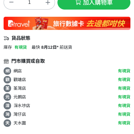
加入購物車
貨品狀態
庫存
有現貨
最快
8月12日*
前送貨
門市購買或自取
網
網店
有現貨
觀
觀塘店
有現貨
荃
荃灣店
有現貨
元
元朗店
有現貨
深
深水埗店
有現貨
灣
灣仔店
有現貨
天
天水圍
有現貨