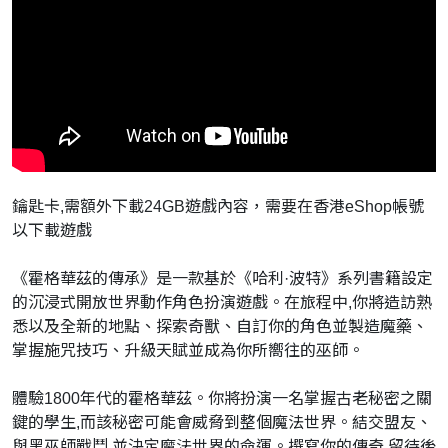
鑰匙卡
,
需額外下載
24GB
遊戲內容，需要在香港
eShop
帳號
以下載遊戲
《霍格華茲的傳承》是一款基於《哈利
·
波特》
系列書籍設定
的沉浸式開放世界動作角色扮演遊戲。在旅程中
,
你將
造訪熟
悉以及全新的地點、探索奇獸、自訂你的角色並製造魔藥、
掌握施咒技巧、升級天賦並成為你所嚮往的巫師。
體驗
1800
年代的霍格華茲。
你將扮演一名掌握古老秘密之關
鍵的學生
,
而該秘密可能會威脅到整
個魔法世界。結交盟友、
與黑巫師戰鬥
,
並決定魔法世界的命運。
撰寫你的傳奇
,
留待後