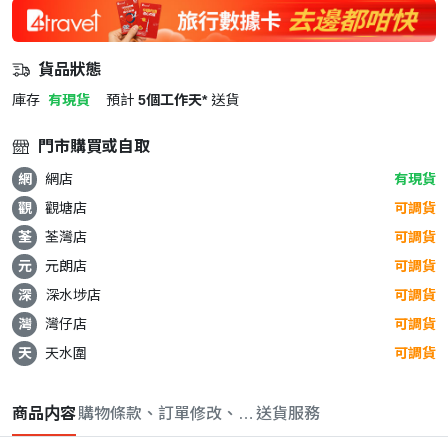
貨品狀態
庫存
有現貨
預計
5個工作天*
送貨
門市購買或自取
網
網店
有現貨
觀
觀塘店
可調貨
荃
荃灣店
可調貨
元
元朗店
可調貨
深
深水埗店
可調貨
灣
灣仔店
可調貨
天
天水圍
可調貨
商品内容
購物條款、訂單修改、取消與退款政策
送貨服務