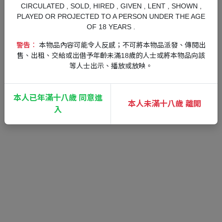
CIRCULATED , SOLD, HIRED , GIVEN , LENT , SHOWN ,
PLAYED OR PROJECTED TO A PERSON UNDER THE AGE
OF 18 YEARS .
警告︰
本物品內容可能令人反感；不可將本物品派發、傳閱出
售、出租、交給或出借予年齡未滿18歲的人士或將本物品向該
等人士出示、播放或放映。
本人已年滿十八歲 同意進
《刺客任務：殺手世界》將《刺客任務》、《刺客任務 2》
本人未滿十八歲 離開
入
和《刺客任務 3》集大成於一身，包括主要戰役、契約模
式、晉級、隱密目標街機和受 roguelike 類型啟發的遊戲模
式「刺客任務: Freelancer」。
玩家進入終極殺手的世界，穿上西裝，準備展開一場諜對諜
的冒險，而任務該如何進行將取決於玩家的創意。