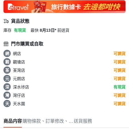
貨品狀態
庫存
有現貨
最快
8月13日*
前送貨
門市購買或自取
網
網店
可調貨
觀
觀塘店
可調貨
荃
荃灣店
可調貨
元
元朗店
可調貨
深
深水埗店
有現貨
灣
灣仔店
可調貨
天
天水圍
可調貨
商品内容
購物條款、訂單修改、取消與退款政策
送貨服務