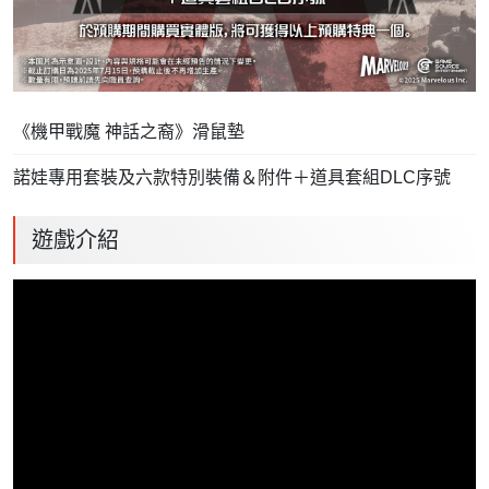
《機甲戰魔 神話之裔》滑鼠墊
⁠諾娃專用套裝及六款特別裝備＆附件＋道具套組DLC序號
遊戲介紹