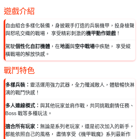
遊戲介紹
自由組合多樣化裝備，身披親手打造的兵裝機甲，投身槍聲
與怒吼交織的戰場， 享受精彩刺激的
機甲動作遊戲
！
駕駛
個性化自訂機體
，在
地面
與
空中戰場
中疾馳， 享受縱
橫戰場的解放快感。
戰鬥特色
多樣兵裝：
靈活運用強力武器，全力殲滅敵人，體驗暢快淋
漓的戰鬥快感！
多人連線模式：
與其他玩家並肩作戰，共同挑戰劇情任務、
Boss 戰等多種玩法。
適合所有玩家：
無論是系列老玩家，還是初次加入的新手，
都能依照自己的風格， 盡情享受《機甲戰魔》系列最新作