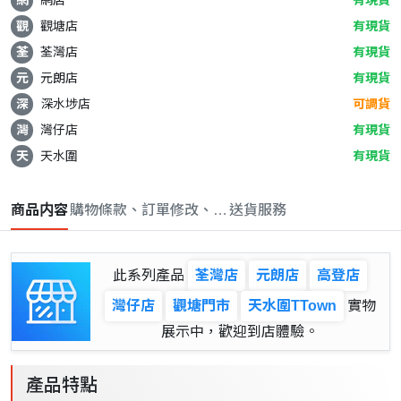
觀
觀塘店
有現貨
荃
荃灣店
有現貨
元
元朗店
有現貨
深
深水埗店
可調貨
灣
灣仔店
有現貨
天
天水圍
有現貨
商品内容
購物條款、訂單修改、取消與退款政策
送貨服務
此系列產品
荃灣店
元朗店
高登店
灣仔店
觀塘門市
天水圍TTown
實物
展示中，歡迎到店體驗。
產品特點