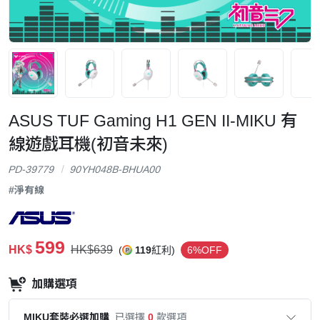
ASUS TUF Gaming H1 GEN II-MIKU 有
線遊戲耳機(初音未來)
PD-39779
90YH048B-BHUA00
#淨有線
599
HK$
HK$639
(
119
紅利)
6%OFF
加購選項
MIKU套裝必選加購
已選擇
0
款選項