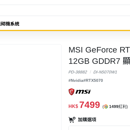
組砌機系統
MSI GeForce R
12GB GDDR7
PD-38882
DI-N5070W1
#Nvidia
#RTX5070
7499
HK$
(
1499
紅利)
加購選項