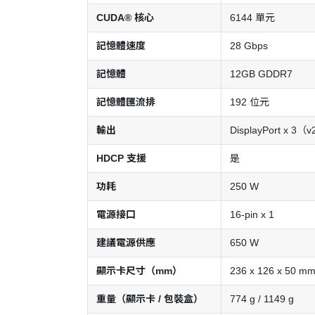
CUDA® 核心
6144 單元
記憶體速度
28 Gbps
記憶體
12GB GDDR7
記憶體匯流排
192 位元
輸出
DisplayPort x 
HDCP 支援
是
功耗
250 W
電源接口
16-pin x 1
建議電源供應
650 W
顯示卡尺寸（mm）
236 x 126 x 50 m
重量（顯示卡 / 包裝盒）
774 g / 1149 g