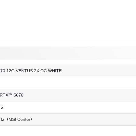
070 12G VENTUS 2X OC WHITE
 RTX™ 5070
 5
z（MSI Center）