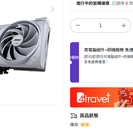
進行中的加購優惠
已選擇
0
買電腦組件+砌機服務 免
[即日起]買任何電腦組件+砌機
促銷優惠
享免運費優惠！
貨品狀態
庫存
缺貨