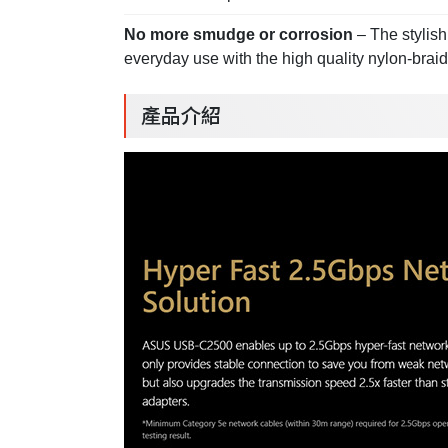
No more smudge or corrosion
– The stylis
everyday use with the high quality nylon-brai
產品介紹