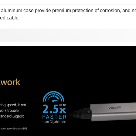
h aluminum case provide premium protection of corrosion, and no
ded cable.