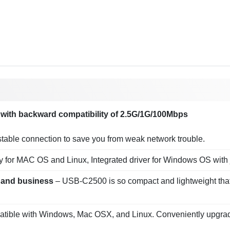
with backward compatibility of 2.5G/1G/100Mbps
stable connection to save you from weak network trouble.
 for MAC OS and Linux, Integrated driver for Windows OS with jus
ng and business
– USB-C2500 is so compact and lightweight that 
tible with Windows, Mac OSX, and Linux. Conveniently upgrade