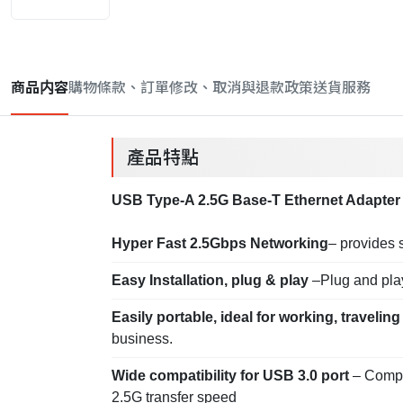
商品内容
購物條款、訂單修改、取消與退款政策
送貨服務
產品特點
USB Type-A 2.5G Base-T Ethernet Adapter 
Hyper Fast 2.5Gbps Networking
– provides 
Easy Installation, plug & play
–Plug and play
Easily portable, ideal for working, traveli
business.
Wide compatibility for USB 3.0 port
– Compa
2.5G transfer speed