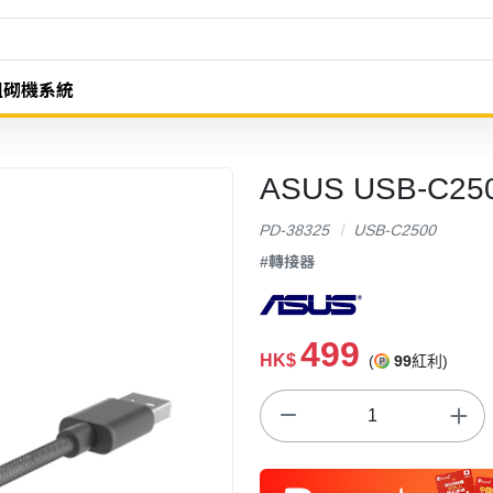
組砌機系統
ASUS USB-C25
PD-38325
USB-C2500
#轉接器
499
HK$
(
99
紅利)