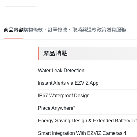
商品内容
購物條款、訂單修改、取消與退款政策
送貨服務
產品特點
Water Leak Detection
Instant Alerts via EZVIZ App
IP67 Waterproof Design
Place Anywhere²
Energy-Saving Design & Extended Battery Li
Smart Integration With EZVIZ Cameras 4