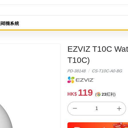
組砌機系統
EZVIZ T10C Wa
T10C)
PD-38148
CS-T10C-A0-BG
119
HK$
(
23
紅利)