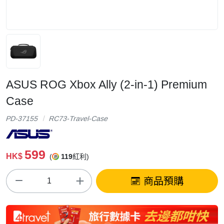
ASUS ROG Xbox Ally (2-in-1) Premium
Case
PD-37155
RC73-Travel-Case
599
HK$
(
119
紅利)
商品預購