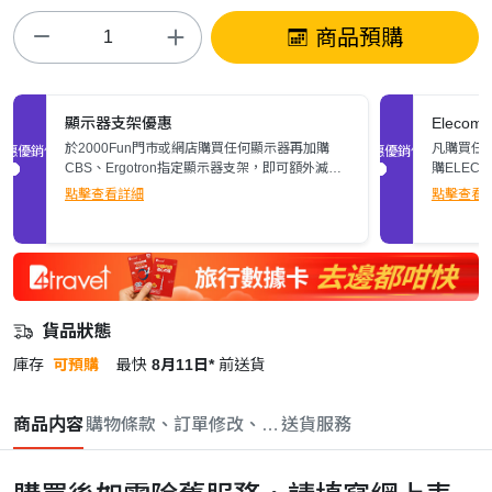
商品預購
顯示器支架優惠
Elec
於2000Fun門市或網店購買任何顯示器再加購
凡購買任何
促銷優惠
促銷優惠
CBS、Ergotron指定顯示器支架，即可額外減多
購ELEC
$200。立即了解詳情>>
張)。
點擊查看詳細
點擊查看
貨品狀態
庫存
可預購
最快
8月11日*
前送貨
商品内容
購物條款、訂單修改、取消與退款政策
送貨服務