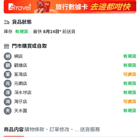
貨品狀態
庫存
有現貨
最快
8月14日*
前送貨
門市購買或自取
網
網店
有現貨
觀
觀塘店
有現貨
荃
荃灣店
可調貨
元
元朗店
有現貨
深
深水埗店
有現貨
灣
灣仔店
可調貨
天
天水圍
有現貨
商品内容
購物條款、訂單修改、取消與退款政策
送貨服務