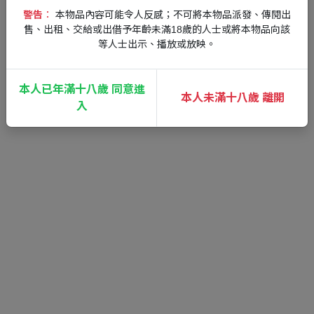
要素都會回歸。玩家將會扮演新人警察里昂·S·甘迺迪和大學
警告︰
本物品內容可能令人反感；不可將本物品派發、傳閱出
生克蕾兒·雷德菲爾，面對在拉昆市爆發的喪屍災難。里昂和
售、出租、交給或出借予年齡未滿18歲的人士或將本物品向該
克蕾兒各有自己的路線，可讓玩家從雙方的角度欣賞故事。
等人士出示、播放或放映。
這兩名極受粉絲歡迎的角色的命運掌握在玩家手上，他們能
否協力揪出這場生化攻擊背後的黑幕，並成功生存下來？
本人已年滿十八歲 同意進
本人未滿十八歲 離開
‧重新構想的經典恐怖之作──以1998年發售的原作為基礎
入
重新建構，提供更深層的敘事體驗。
‧全新視角──全新越肩視角和現代化操作方式令生存恐怖體
驗煥然一新，同時讓玩家重溫原作遊戲模式。
‧令人毛骨悚然的寫實視覺效果──在Capcom專利遊戲引擎
「RE Engine」的打造之下，引人入勝的寫實視覺效果及出
色的光影效果，令玩家於拉昆市警察局(RPD)的走廊徘徊時
體驗到緊張的氣氛。
‧面對血腥獵奇的敵人──在寫實的血腥特效下，喪屍變得栩
栩如生。更會在受到攻擊時，即時顯示可見的傷害。