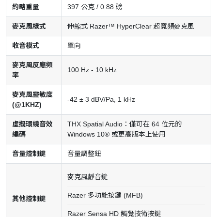
約略重量
397 公克 / 0.88 磅
麥克風樣式
伸縮式 Razer™ HyperClear 超寬頻麥克風
收音模式
單向
麥克風反應頻
100 Hz - 10 kHz
率
麥克風靈敏度
-42 ± 3 dBV/Pa, 1 kHz
(@1KHZ)
虛擬環繞音效
THX Spatial Audio：僅可在 64 位元的
編碼
Windows 10® 或更高版本上使用
音量控制鍵
音量調整鈕
麥克風靜音鍵
Razer 多功能按鍵 (MFB)
其他控制鍵
Razer Sensa HD 觸覺技術按鍵