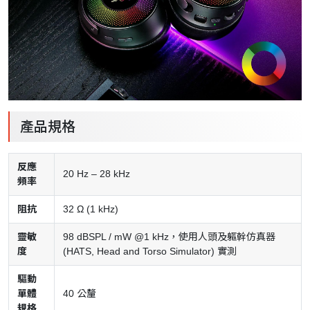
產品規格
反應
20 Hz – 28 kHz
頻率
阻抗
32 Ω (1 kHz)
靈敏
98 dBSPL / mW @1 kHz，使用人頭及軀幹仿真器
度
(HATS, Head and Torso Simulator) 實測
驅動
單體
40 公釐
規格