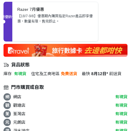
Razer 7月優惠
【18/7-9/8】優惠期內購買指定Razer產品即享優
促銷優惠
惠，數量有限，售完即止。
貨品狀態
庫存
有現貨
住宅及工商地區
免費送貨
最快
8月12日*
前送貨
門市購買或自取
網
網店
有現貨
觀
觀塘店
有現貨
荃
荃灣店
有現貨
元
元朗店
有現貨
深
深水埗店
有現貨