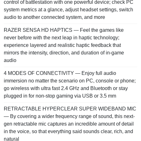
control of battlestation with one powerful device; check PC
system metrics at a glance, adjust headset settings, switch
audio to another connected system, and more
RAZER SENSA HD HAPTICS — Feel the games like
never before with the next leap in haptic technology;
experience layered and realistic haptic feedback that
mirrors the intensity, direction, and duration of in-game
audio
4 MODES OF CONNECTIVITY — Enjoy full audio
immersion no matter the scenario on PC, console or phone;
go wireless with ultra fast 2.4 GHz and Bluetooth or stay
plugged in for non-stop gaming via USB or 3.5 mm
RETRACTABLE HYPERCLEAR SUPER WIDEBAND MIC
— By covering a wider frequency range of sound, this next-
gen retractable mic captures an incredible amount of detail
in the voice, so that everything said sounds clear, rich, and
natural