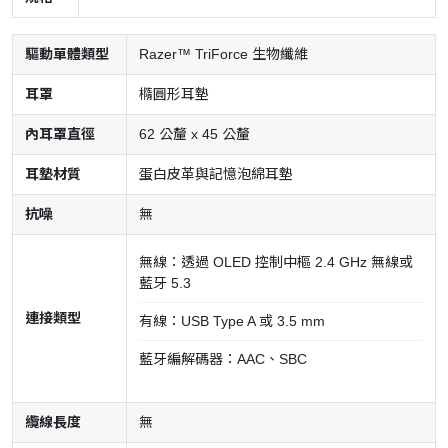
驅動單體類型
Razer™ TriForce 生物纖維
耳罩
橢圓形耳墊
內耳罩直徑
62 公釐 x 45 公釐
耳墊材質
蛋白皮革與記憶泡綿耳墊
抗噪
無
無線：透過 OLED 控制中樞 2.4 GHz 無線或
藍牙 5.3
連接類型
有線：USB Type A 或 3.5 mm
藍牙編解碼器：AAC、SBC
纜線長度
無