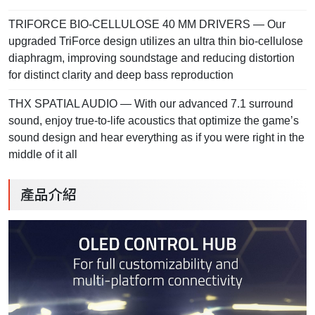
TRIFORCE BIO-CELLULOSE 40 MM DRIVERS — Our
upgraded TriForce design utilizes an ultra thin bio-cellulose
diaphragm, improving soundstage and reducing distortion
for distinct clarity and deep bass reproduction
THX SPATIAL AUDIO — With our advanced 7.1 surround
sound, enjoy true-to-life acoustics that optimize the game’s
sound design and hear everything as if you were right in the
middle of it all
產品介紹