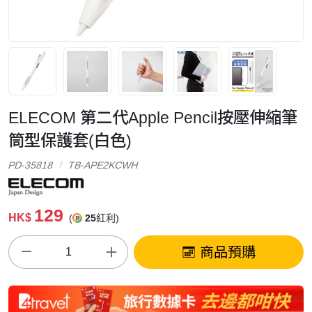
ELECOM 第二代Apple Pencil按壓伸縮筆
筒型保護套(白色)
PD-35818
TB-APE2KCWH
129
HK$
(
25
紅利)
商品預購