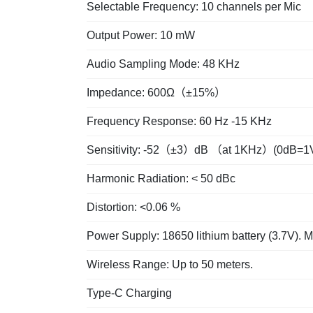
Selectable Frequency: 10 channels per Mic
Output Power: 10 mW
Audio Sampling Mode: 48 KHz
Impedance: 600Ω（±15%）
Frequency Response: 60 Hz -15 KHz
Sensitivity: -52（±3）dB （at 1KHz）(0dB=1
Harmonic Radiation: < 50 dBc
Distortion: <0.06 %
Power Supply: 18650 lithium battery (3.7V). 
Wireless Range: Up to 50 meters.
Type-C Charging