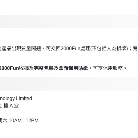
現質量問題，可交回2000Fun處理(不包括人為損壞)；第8日開始
2000Fun收據
及
完整包裝
及
盒面保用貼紙
，可享保用服務。
ogy Limited
 樓 A 室
10AM - 12PM