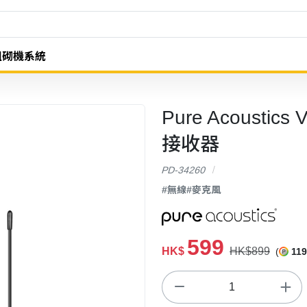
組砌機系統
Pure Acousti
接收器
PD-34260
#無線
#麥克風
599
HK$
HK$899
(
119