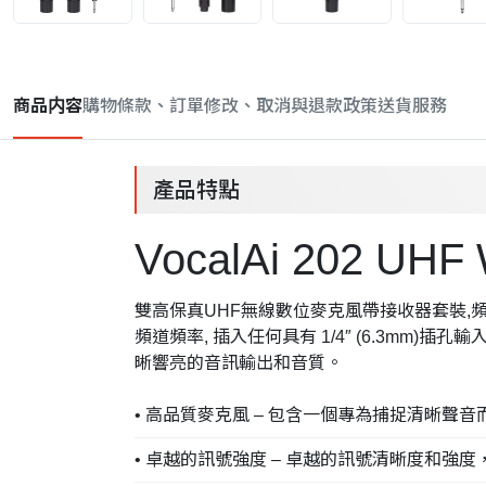
商品内容
購物條款、訂單修改、取消與退款政策
送貨服務
產品特點
VocalAi 202 UHF 
雙高保真UHF無線數位麥克風帶接收器套裝,頻率範圍：
頻道頻率, 插入任何具有 1/4″ (6.3mm)插孔輸入的
晰響亮的音訊輸出和音質。
• 高品質麥克風 – 包含一個專為捕捉清晰聲
• 卓越的訊號強度 – 卓越的訊號清晰度和強