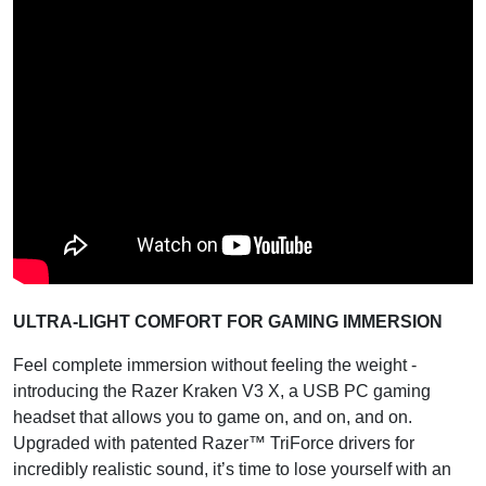
ULTRA-LIGHT COMFORT FOR GAMING IMMERSION
Feel complete immersion without feeling the weight -
introducing the Razer Kraken V3 X, a USB PC gaming
headset that allows you to game on, and on, and on.
Upgraded with patented Razer™ TriForce drivers for
incredibly realistic sound, it’s time to lose yourself with an