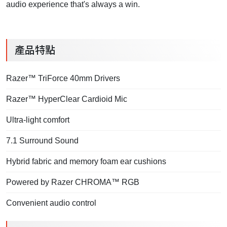
audio experience that's always a win.
產品特點
Razer™ TriForce 40mm Drivers
Razer™ HyperClear Cardioid Mic
Ultra-light comfort
7.1 Surround Sound
Hybrid fabric and memory foam ear cushions
Powered by Razer CHROMA™ RGB
Convenient audio control