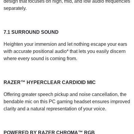
design that focuses on high, mid, and low audio frequencies
separately.
7.1 SURROUND SOUND
Heighten your immersion and let nothing escape your ears
with accurate positional audio* that lets you easily discern
where every sound is coming from.
RAZER™ HYPERCLEAR CARDIOID MIC
Offering greater speech pickup and noise cancellation, the
bendable mic on this PC gaming headset ensures improved
clarity and a natural representation of your voice.
POWERED BY RAZER CHROMA™ RGB