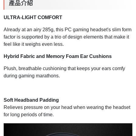
產品介紹
ULTRA-LIGHT COMFORT
Already at an airy 285g, this PC gaming headset's slim form
factor is supported by a trio of design elements that make it
feel like it weighs even less.
Hybrid Fabric and Memory Foam Ear Cushions
Plush, breathable cushioning that keeps your ears comfy
during gaming marathons.
Soft Headband Padding
Relieves pressure on your head when wearing the headset
for long periods of time.