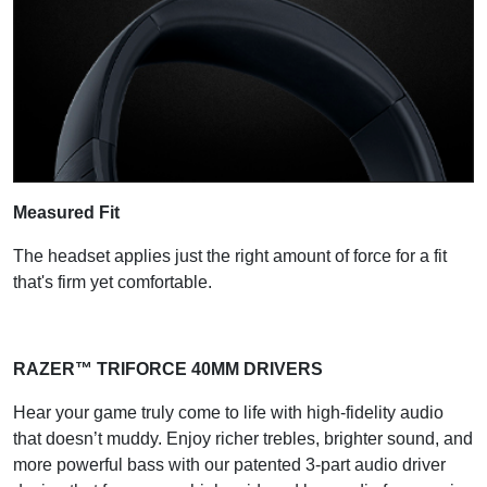
Measured Fit
The headset applies just the right amount of force for a fit
that's firm yet comfortable.
RAZER™ TRIFORCE 40MM DRIVERS
Hear your game truly come to life with high-fidelity audio
that doesn’t muddy. Enjoy richer trebles, brighter sound, and
more powerful bass with our patented 3-part audio driver