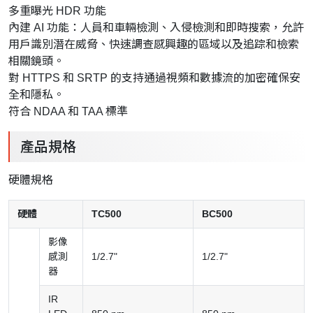
多重曝光 HDR 功能
內建 AI 功能：人員和車輛檢測、入侵檢測和即時搜索，允許
用戶識別潛在威脅、快速調查感興趣的區域以及追踪和檢索
相關鏡頭。
對 HTTPS 和 SRTP 的支持通過視頻和數據流的加密確保安
全和隱私。
符合 NDAA 和 TAA 標準
產品規格
硬體規格
硬體
TC500
BC500
影像
感測
1/2.7"
1/2.7"
器
IR