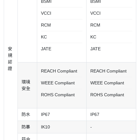
BSMI
BSMI
VCCI
VCCI
RCM
RCM
KC
KC
安
JATE
JATE
規
認
證
REACH Compliant
REACH Compliant
環境
WEEE Compliant
WEEE Compliant
安全
ROHS Compliant
ROHS Compliant
防水
IP67
IP67
防暴
IK10
-
符合