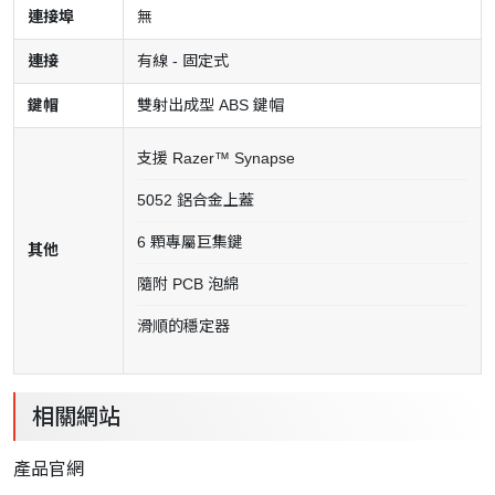
連接埠
無
連接
有線 - 固定式
鍵帽
雙射出成型 ABS 鍵帽
支援 Razer™ Synapse
5052 鋁合金上蓋
6 顆專屬巨集鍵
其他
隨附 PCB 泡綿
滑順的穩定器
相關網站
產品官網