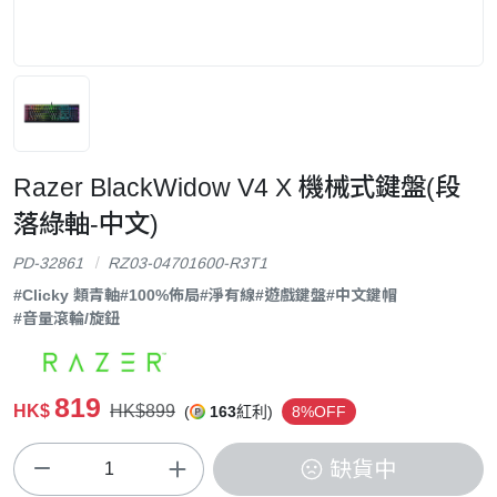
Razer BlackWidow V4 X 機械式鍵盤(段
落綠軸-中文)
PD-32861
RZ03-04701600-R3T1
#Clicky 類青軸
#100%佈局
#淨有線
#遊戲鍵盤
#中文鍵帽
#音量滾輪/旋鈕
819
HK$
HK$899
(
163
紅利)
8%OFF
缺貨中