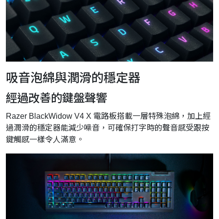
吸音泡綿與潤滑的穩定器
經過改善的鍵盤聲響
Razer BlackWidow V4 X 電路板搭載一層特殊泡綿，加上經
過潤滑的穩定器能減少噪音，可確保打字時的聲音感受跟按
鍵觸感一樣令人滿意。