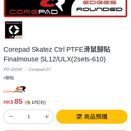
Corepad Skatez Ctrl PTFE滑鼠腳貼
Finalmouse SL12/ULX(2sets-610)
PD-32045
Corepad-07
#腳貼
85
HK$
(
17
紅利)
商品預購