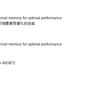
annel memory for optimal performance
it 雙通道記憶體實現優化的效能
annel memory for optimal performance
o 48GB*2