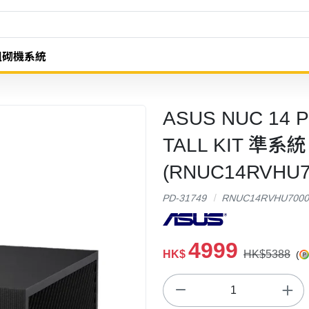
組砌機系統
ASUS NUC 14 Pro
TALL KIT 準系
(RNUC14RVHU7
PD-31749
RNUC14RVHU7000
4999
HK$
HK$5388
(