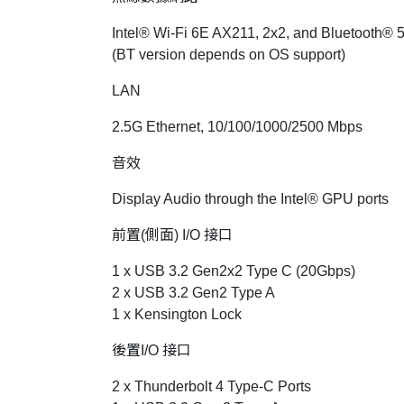
Intel® Wi-Fi 6E AX211, 2x2, and Bluetooth® 5
(BT version depends on OS support)
LAN
2.5G Ethernet, 10/100/1000/2500 Mbps
音效
Display Audio through the Intel® GPU ports
前置(側面) I/O 接口
1 x USB 3.2 Gen2x2 Type C (20Gbps)
2 x USB 3.2 Gen2 Type A
1 x Kensington Lock
後置I/O 接口
2 x Thunderbolt 4 Type-C Ports