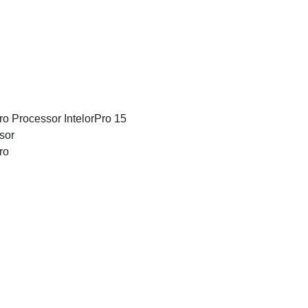
o Processor IntelorPro 15
sor
ro