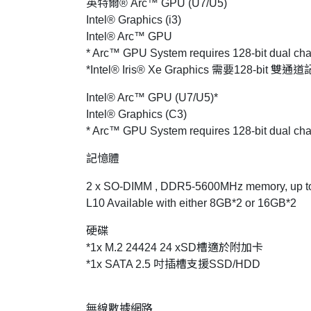
英特爾® Arc™ GPU (U7/U5)
Intel® Graphics (i3)
Intel® Arc™ GPU
* Arc™ GPU System requires 128-bit dual ch
*Intel® Iris® Xe Graphics 需要128-b
Intel® Arc™ GPU (U7/U5)*
Intel® Graphics (C3)
* Arc™ GPU System requires 128-bit dual ch
記憶體
2 x SO-DIMM , DDR5-5600MHz memory, up t
L10 Available with either 8GB*2 or 16GB*2
硬碟
*1x M.2 24424 24 xSD槽適於附加卡
*1x SATA 2.5 吋插槽支援SSD/HDD
無線數據網路