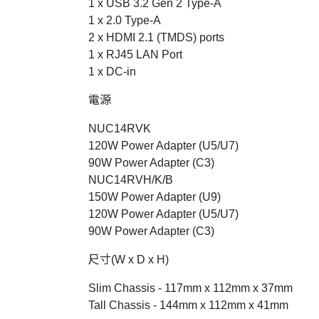
1 x USB 3.2 Gen 2 Type-A
1 x 2.0 Type-A
2 x HDMI 2.1 (TMDS) ports
1 x RJ45 LAN Port
1 x DC-in
電源
NUC14RVK
120W Power Adapter (U5/U7)
90W Power Adapter (C3)
NUC14RVH/K/B
150W Power Adapter (U9)
120W Power Adapter (U5/U7)
90W Power Adapter (C3)
尺寸(W x D x H)
Slim Chassis - 117mm x 112mm x 37mm
Tall Chassis - 144mm x 112mm x 41mm