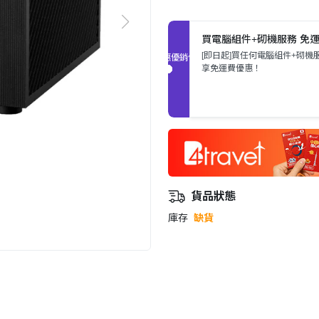
買電腦組件+砌機服務 免
[即日起]買任何電腦組件+砌機
促銷優惠
享免運費優惠！
貨品狀態
庫存
缺貨