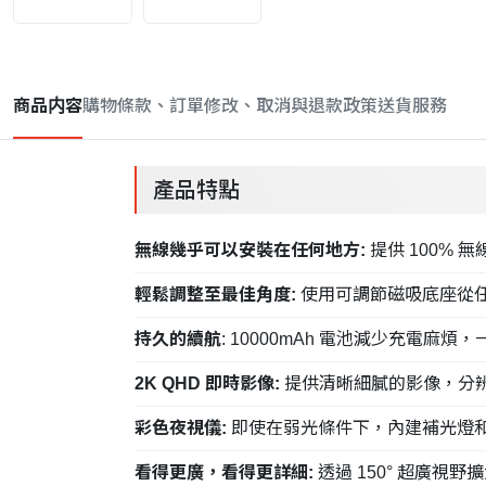
商品内容
購物條款、訂單修改、取消與退款政策
送貨服務
產品特點
無線幾乎可以安裝在任何地方:
提供 100%
輕鬆調整至最佳角度:
使用可調節磁吸底座從
持久的續航
: 10000mAh 電池減少充電麻
2K QHD 即時影像:
提供清晰細膩的影像，分辨率為 
彩色夜視儀:
即使在弱光條件下，內建補光燈
看得更廣，看得更詳細:
透過 150° 超廣視