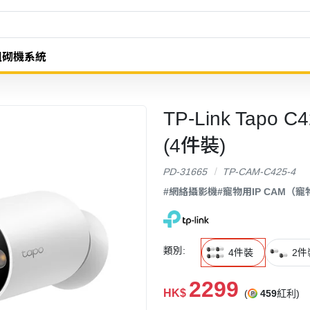
組砌機系統
TP-Link Tapo 
(4件裝)
PD-31665
TP-CAM-C425-4
#網絡攝影機
#寵物用IP CAM（
類別:
4件裝
2件
2299
HK$
(
459
紅利)