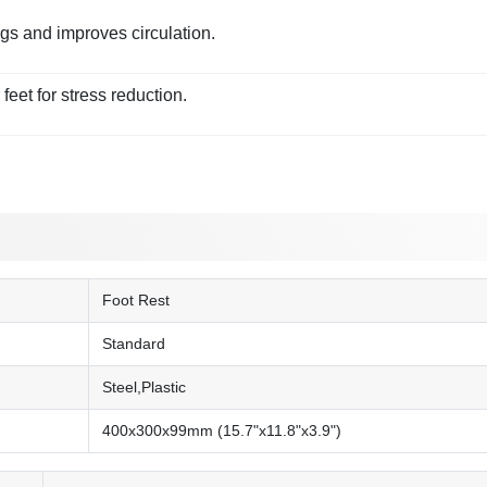
gs and improves circulation.
eet for stress reduction.
Foot Rest
Standard
Steel,Plastic
400x300x99mm (15.7"x11.8"x3.9")