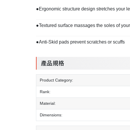
●Ergonomic structure design stretches your le
●Textured surface massages the soles of your f
●Anti-Skid pads prevent scratches or scuffs
產品規格
Product Category:
Rank:
Material:
Dimensions: