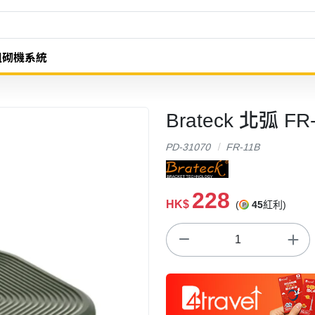
組砌機系統
Brateck 北弧 FR-
PD-31070
FR-11B
228
HK$
(
45
紅利)