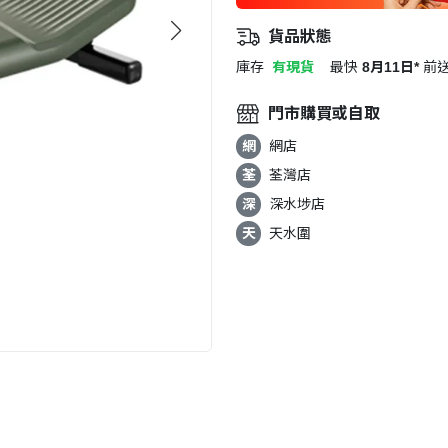
貨品狀態
庫存
有現貨
最快
8月11日*
前
門市購買或自取
網
網店
荃
荃灣店
深
深水埗店
天
天水圍