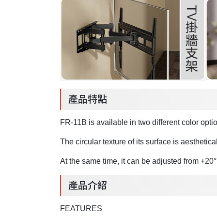
產品特點
FR-11B is available in two different color opti
The circular texture of its surface is aesthetic
At the same time, it can be adjusted from +20° t
產品介紹
FEATURES