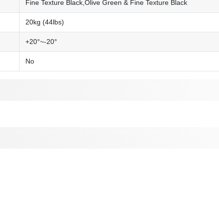
Fine Texture Black,Olive Green & Fine Texture Black
20kg (44lbs)
+20°~-20°
No