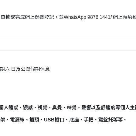
或完成網上保養登記，並WhatsApp 9876 1441/
網上預約
0;星期六 日及公眾假期休息
個人體感、觀感、視覺、臭覺、味覺、聲響以及舒適度等個人主
腳架、電源線、插頭、USB插口、底座、手把、鍵盤托等等。