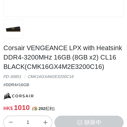
Corsair VENGEANCE LPX with Heatsink
DDR4-3200MHz 16GB (8GB x2) CL16
BLACK(CMK16GX4M2E3200C16)
PD-30851
CMK16GX4M2E3200C16
#DDR4
#16GB
1010
HK$
(
202
紅利)
缺貨中