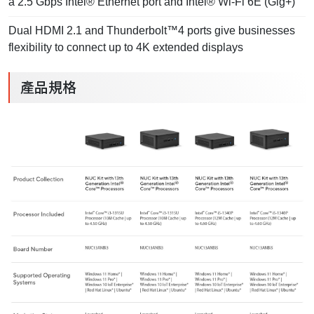
a 2.5 Gbps Intel® Ethernet port and Intel® Wi-Fi 6E (Gig+)
Dual HDMI 2.1 and Thunderbolt™4 ports give businesses
flexibility to connect up to 4K extended displays
產品規格