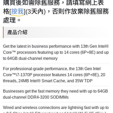
購買後如需除舊服務，請填寫網上表
格[
按我
](3天內)，否則作放棄除舊服務
處理。
產品介紹
Get the latest in business performance with 13th Gen Intel®
Core™ processors featuring up to 14 cores (6P+8E) and up
to 64GB dual-channel memory
For professional-grade performance, the 13th Gen Intel
Core™i7-1370P processor features 14 cores (6P+8E), 20
threads, 24MB Intel® Smart Cache, and 35W TDP
Businesses get the fast memory they need with up to 64GB
dual-channel DDR4-3200 SODIMMs
Wired and wireless connections are lightning fast with up to