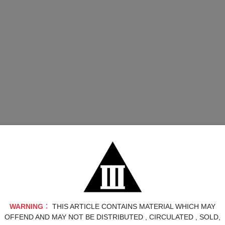
WARNING︰
THIS ARTICLE CONTAINS MATERIAL WHICH MAY
OFFEND AND MAY NOT BE DISTRIBUTED , CIRCULATED , SOLD,