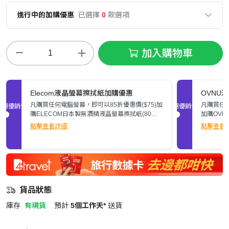
進行中的加購優惠
已選擇
0
款選項
加入購物車
Elecom液晶螢幕擦拭紙加購優惠
OVNU
凡購買任何電腦螢幕，即可以85折優惠價($75)加
凡購買任何
促銷優惠
促銷優惠
購ELECOM日本製無酒精液晶螢幕擦拭紙(80
加購OVN
張)。
點擊查看詳細
點擊查看
貨品狀態
庫存
有現貨
預計
5個工作天*
送貨