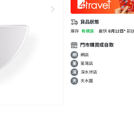
貨品狀態
庫存
有現貨
最快
8月12日*
前
門市購買或自取
網
網店
荃
荃灣店
深
深水埗店
天
天水圍