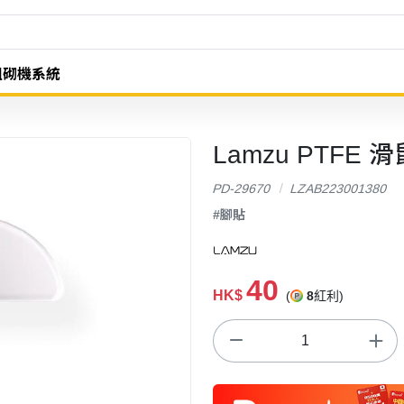
組砌機系統
Lamzu PTFE 滑鼠腳
PD-29670
LZAB223001380
#腳貼
40
HK$
(
8
紅利)