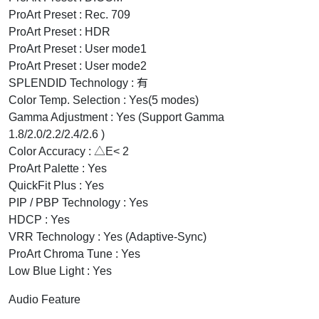
ProArt Preset : Rec. 709
ProArt Preset : HDR
ProArt Preset : User mode1
ProArt Preset : User mode2
SPLENDID Technology : 有
Color Temp. Selection : Yes(5 modes)
Gamma Adjustment : Yes (Support Gamma
1.8/2.0/2.2/2.4/2.6 )
Color Accuracy : △E< 2
ProArt Palette : Yes
QuickFit Plus : Yes
PIP / PBP Technology : Yes
HDCP : Yes
VRR Technology : Yes (Adaptive-Sync)
ProArt Chroma Tune : Yes
Low Blue Light : Yes
Audio Feature