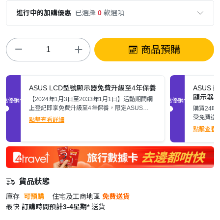
進行中的加購優惠
已選擇
0
款選項
商品預購
ASUS LCD型號顯示器免費升級至4年保養
ASUS
顯示器，
【2024年1月3日至2033年1月1日】活動期間網
促銷優惠
促銷優惠
務】
上登記即享免費升級至4年保養，限定ASUS
購買24吋
LCD型號顯示器，活動細則請參閲詳情頁。
受免費送
點擊查看詳細
費）
點擊查看
貨品狀態
庫存
可預購
住宅及工商地區
免費送貨
最快
訂購時間預計3-4星期*
送貨