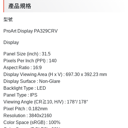
產品規格
型號
ProArt Display PA329CRV
Display
Panel Size (inch) : 31.5
Pixels Per Inch (PPI) : 140
Aspect Ratio : 16:9
Display Viewing Area (H x V) : 697.30 x 392.23 mm
Display Surface : Non-Glare
Backlight Type : LED
Panel Type : IPS
Viewing Angle (CR≧10, H/V) : 178°/ 178°
Pixel Pitch : 0.182mm
Resolution : 3840x2160
Color Space (sRGB) : 100%