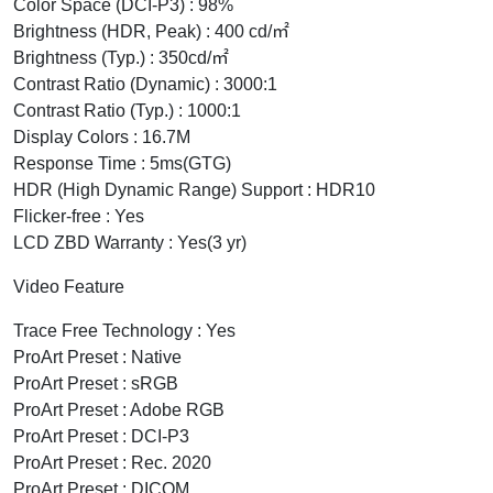
Color Space (DCI-P3) : 98%
Brightness (HDR, Peak) : 400 cd/㎡
Brightness (Typ.) : 350cd/㎡
Contrast Ratio (Dynamic) : 3000:1
Contrast Ratio (Typ.) : 1000:1
Display Colors : 16.7M
Response Time : 5ms(GTG)
HDR (High Dynamic Range) Support : HDR10
Flicker-free : Yes
LCD ZBD Warranty : Yes(3 yr)
Video Feature
Trace Free Technology : Yes
ProArt Preset : Native
ProArt Preset : sRGB
ProArt Preset : Adobe RGB
ProArt Preset : DCI-P3
ProArt Preset : Rec. 2020
ProArt Preset : DICOM