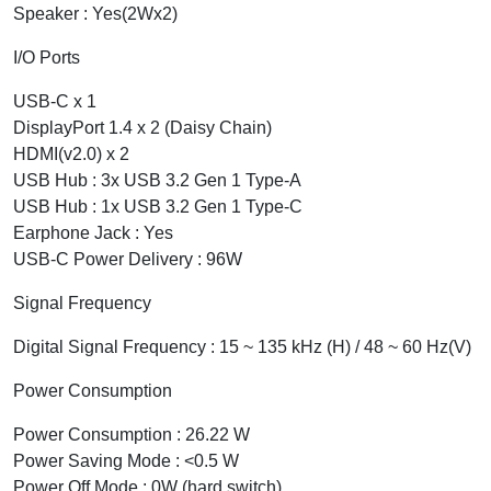
Speaker : Yes(2Wx2)
I/O Ports
USB-C x 1
DisplayPort 1.4 x 2 (Daisy Chain)
HDMI(v2.0) x 2
USB Hub : 3x USB 3.2 Gen 1 Type-A
USB Hub : 1x USB 3.2 Gen 1 Type-C
Earphone Jack : Yes
USB-C Power Delivery : 96W
Signal Frequency
Digital Signal Frequency : 15 ~ 135 kHz (H) / 48 ~ 60 Hz(V)
Power Consumption
Power Consumption : 26.22 W
Power Saving Mode : <0.5 W
Power Off Mode : 0W (hard switch)