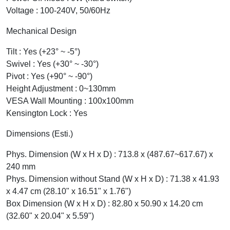
Voltage : 100-240V, 50/60Hz
Mechanical Design
Tilt : Yes (+23° ~ -5°)
Swivel : Yes (+30° ~ -30°)
Pivot : Yes (+90° ~ -90°)
Height Adjustment : 0~130mm
VESA Wall Mounting : 100x100mm
Kensington Lock : Yes
Dimensions (Esti.)
Phys. Dimension (W x H x D) : 713.8 x (487.67~617.67) x
240 mm
Phys. Dimension without Stand (W x H x D) : 71.38 x 41.93
x 4.47 cm (28.10" x 16.51" x 1.76")
Box Dimension (W x H x D) : 82.80 x 50.90 x 14.20 cm
(32.60" x 20.04" x 5.59")